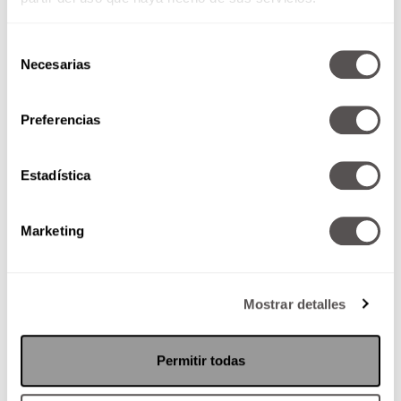
Selección
Necesarias
de
consentimiento
Preferencias
Breadcrumbing: La técnica de
ligue de los narcisistas
Estadística
Les decimos qué onda con el
breadcrumbing, la forma en que
los narcisistas van dejando
Marketing
migajas románticas para que
les...
Mostrar detalles
SEGUIR LEYENDO
Permitir todas