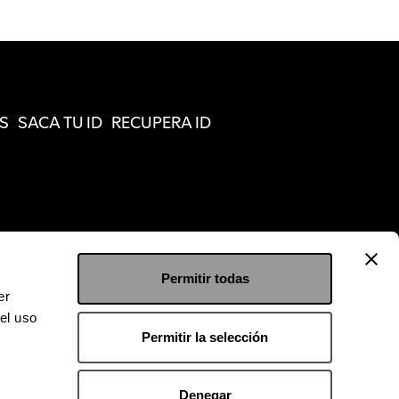
S
SACA TU ID
RECUPERA ID
Permitir todas
er
el uso
Permitir la selección
Denegar