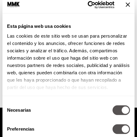
Aneurisma de aorta abdominal
Esta página web usa cookies
Les vamos a decir por qué deben
Las cookies de este sitio web se usan para personalizar
tener muuucho cuidado, porque
OJO, una vez que un aneurisma
el contenido y los anuncios, ofrecer funciones de redes
se rompe, el...
sociales y analizar el tráfico. Además, compartimos
información sobre el uso que haga del sitio web con
nuestros partners de redes sociales, publicidad y análisis
SEGUIR LEYENDO
web, quienes pueden combinarla con otra información
que les haya proporcionado o que hayan recopilado a
partir del uso que haya hecho de sus servicios.
Selección
Necesarias
de
consentimiento
Preferencias