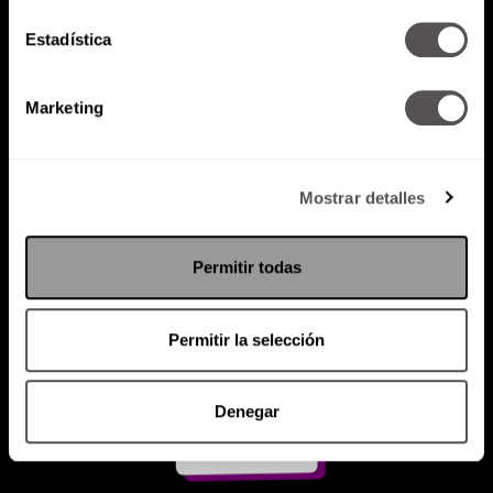
Estadística
Atención al cliente (suscripciones)
Política de Privacidad
Marketing
PODCAST
RADIO
MARTHA
EVENTOS
PRODUCTOS
SACA TU ID
RECUPERA ID
Mostrar detalles
Permitir todas
Permitir la selección
Denegar
Suscríbete