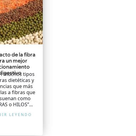
acto de la fibra
ra un mejor
cionamiento
digestivo
en muchos tipos
ras dietéticas y
ancias que más
rlas a fibras que
 suenan como
AS o HILOS”...
UIR LEYENDO