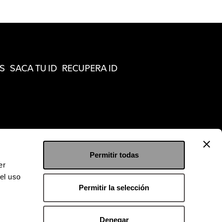
S
SACA TU ID
RECUPERA ID
Permitir todas
er
el uso
Permitir la selección
Denegar