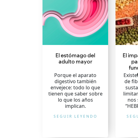
El estómago del
El imp
adulto mayor
pa
fun
Porque el aparato
Exist
digestivo también
de fib
envejece: todo lo que
sust
tienen que saber sobre
limita
lo que los años
nos
implican.
“HEBR
SEGUIR LEYENDO
SEG