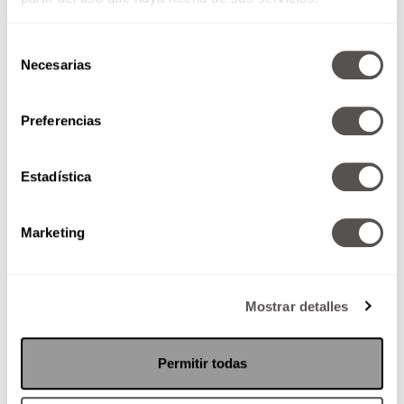
Selección
Necesarias
de
consentimiento
Preferencias
Los secretos de Tinder
Estadística
La App que ha llevado a muchos
al altar y que es descargada por
más de 20 mil personas al...
Marketing
Mostrar detalles
SEGUIR LEYENDO
Permitir todas