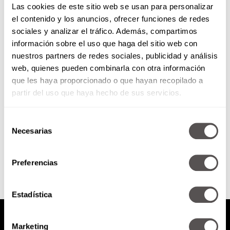
Las cookies de este sitio web se usan para personalizar
el contenido y los anuncios, ofrecer funciones de redes
sociales y analizar el tráfico. Además, compartimos
Extreme Makeover 2017:
información sobre el uso que haga del sitio web con
Presentación Final
nuestros partners de redes sociales, publicidad y análisis
web, quienes pueden combinarla con otra información
Después de meses de esfuerzo,
sudor y lágrimas, ya están listas
que les haya proporcionado o que hayan recopilado a
Gaby y Arianna, y su
partir del uso que haya hecho de sus servicios.
transformación es espectacular.
Vean...
Selección
Necesarias
de
SEGUIR LEYENDO
consentimiento
Preferencias
Estadística
Marketing