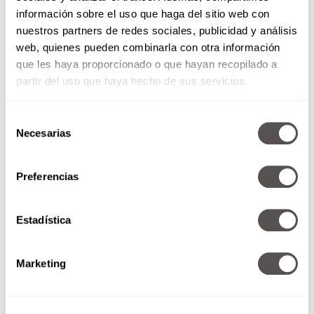
información sobre el uso que haga del sitio web con
nuestros partners de redes sociales, publicidad y análisis
web, quienes pueden combinarla con otra información
que les haya proporcionado o que hayan recopilado a
partir del uso que haya hecho de sus servicios.
Selección
Necesarias
de
consentimiento
Preferencias
Martes 09 de septiembre de
2014
Estadística
5 razones para fotografiar tu
parto Criminalística: ¿Quién es el
culpable? Mi familia y mis amigos
Marketing
aman a mi Ex...