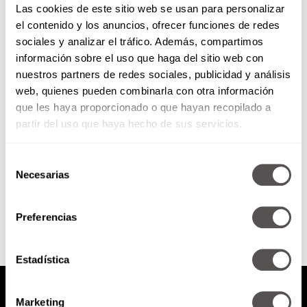
Las cookies de este sitio web se usan para personalizar
el contenido y los anuncios, ofrecer funciones de redes
sociales y analizar el tráfico. Además, compartimos
Asesinos de amores: ¿maldad
información sobre el uso que haga del sitio web con
cerebral?
nuestros partners de redes sociales, publicidad y análisis
web, quienes pueden combinarla con otra información
¿Han oído hablar de los que
matan a su pareja? Hablamos de
que les haya proporcionado o que hayan recopilado a
eso, saben que quieren oír.
partir del uso que haya hecho de sus servicios.
Selección
Necesarias
de
SEGUIR LEYENDO
consentimiento
Preferencias
Estadística
Marketing