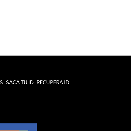
S
SACA TU ID
RECUPERA ID