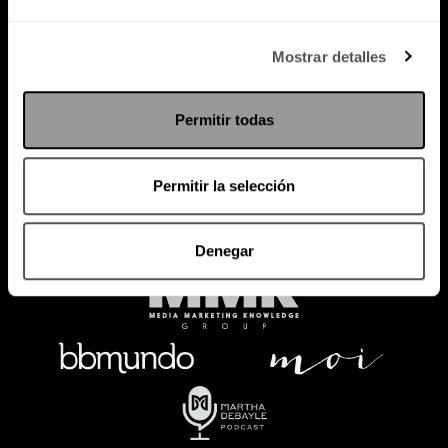
Política de Privacidad
Mostrar detalles
PODCAST
RADIO
MARTHA
EVENTOS
Permitir todas
PRODUCTOS
SACA TU ID
RECUPERA ID
Permitir la selección
Denegar