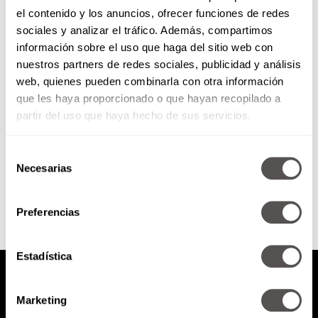
el contenido y los anuncios, ofrecer funciones de redes
El cerebro y las emociones de
sociales y analizar el tráfico. Además, compartimos
los atletas Olímpicos
información sobre el uso que haga del sitio web con
nuestros partners de redes sociales, publicidad y análisis
Vamos a entender la serie de
web, quienes pueden combinarla con otra información
emociones, agobios y estrés que
que les haya proporcionado o que hayan recopilado a
viven los atletas de alto
rendimiento y por qué...
partir del uso que haya hecho de sus servicios.
Selección
SEGUIR LEYENDO
Necesarias
de
consentimiento
Preferencias
Estadística
Marketing