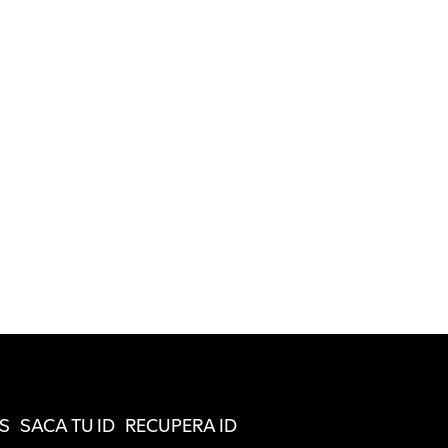
S
SACA TU ID
RECUPERA ID