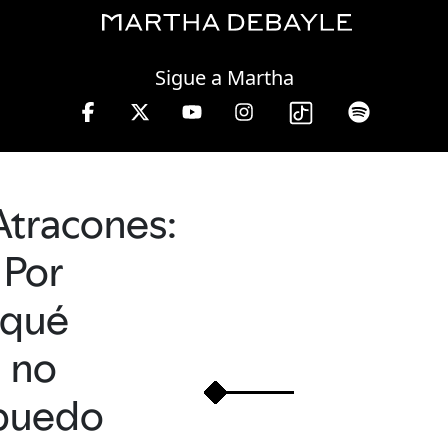
Friday, 07 August, 2026
Sigue a Martha
 13 hrs.
Atracones:
Por
qué
no
puedo