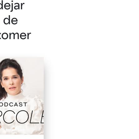
dejar
de
comer