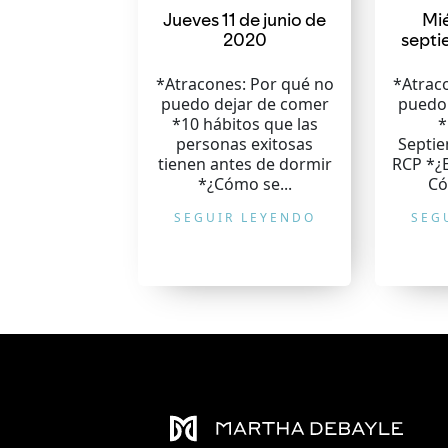
Jueves 11 de junio de
Mié
2020
septi
*Atracones: Por qué no
*Atrac
puedo dejar de comer
puedo
*10 hábitos que las
*
personas exitosas
Septie
tienen antes de dormir
RCP *¿E
*¿Cómo se...
Có
SEGUIR LEYENDO
SEG