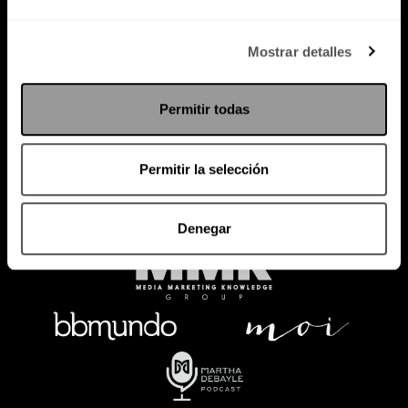
Política de Privacidad
Mostrar detalles
PODCAST
RADIO
MARTHA
EVENTOS
Permitir todas
PRODUCTOS
SACA TU ID
RECUPERA ID
Permitir la selección
Denegar