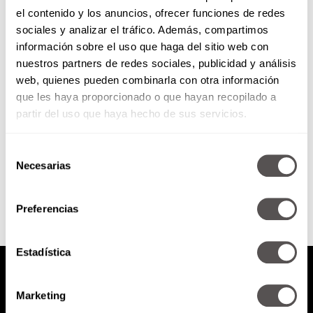
el contenido y los anuncios, ofrecer funciones de redes
Back to school con Ginga
sociales y analizar el tráfico. Además, compartimos
información sobre el uso que haga del sitio web con
nuestros partners de redes sociales, publicidad y análisis
Si ya te estás preparando para el
web, quienes pueden combinarla con otra información
regreso a clases, tienes que
que les haya proporcionado o que hayan recopilado a
conocer los nuevos modelos de
la marca.
partir del uso que haya hecho de sus servicios.
Selección
SEGUIR LEYENDO
Necesarias
de
consentimiento
Preferencias
Estadística
Marketing