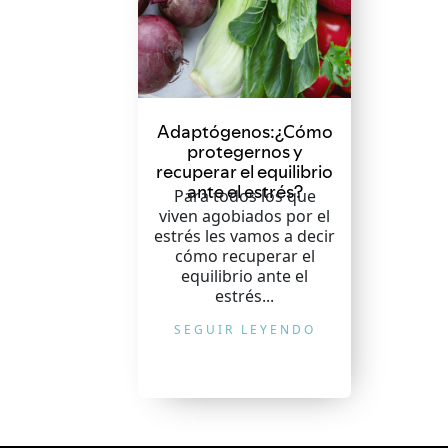
Adaptógenos:¿Cómo
protegernos y
recuperar el equilibrio
ante el estrés?
Para todos los que
viven agobiados por el
estrés les vamos a decir
cómo recuperar el
equilibrio ante el
estrés...
SEGUIR LEYENDO