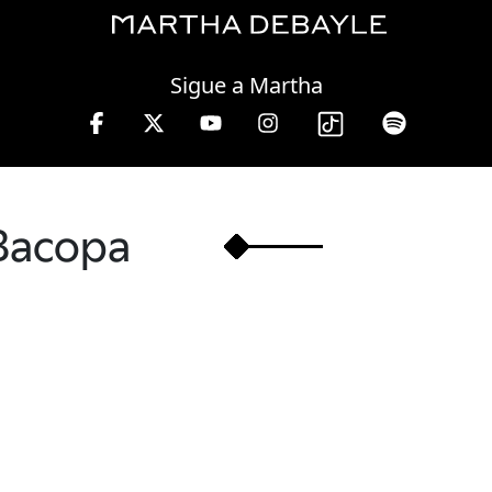
Thursday, 06 August, 2026
Sigue a Martha
Martha Debayle en W, lunes a viernes de 10 a 13 hr
Bacopa