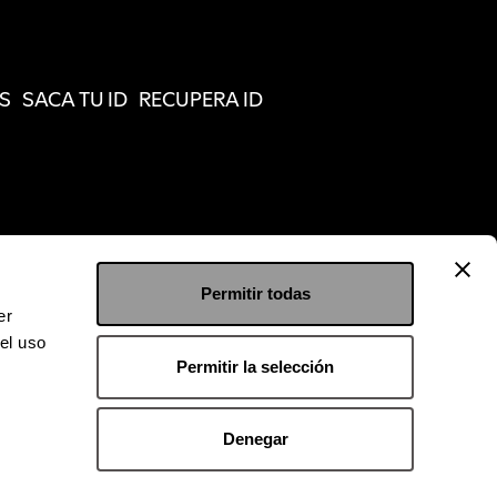
S
SACA TU ID
RECUPERA ID
Permitir todas
er
el uso
Permitir la selección
Denegar