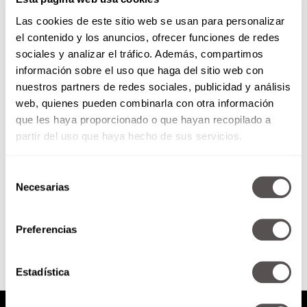
Las cookies de este sitio web se usan para personalizar
el contenido y los anuncios, ofrecer funciones de redes
sociales y analizar el tráfico. Además, compartimos
información sobre el uso que haga del sitio web con
Miércoles 27 de marzo de 2019
nuestros partners de redes sociales, publicidad y análisis
web, quienes pueden combinarla con otra información
*10 tips para tener el crédito
que les haya proporcionado o que hayan recopilado a
hipotecario adecuado
partir del uso que haya hecho de sus servicios.
*bbmundo: ¿Cómo comunicarme
con mi hijo adolescente?
*Contratos Secretos: Una papa
Selección
caliente...
Necesarias
de
consentimiento
SEGUIR LEYENDO
Preferencias
Estadística