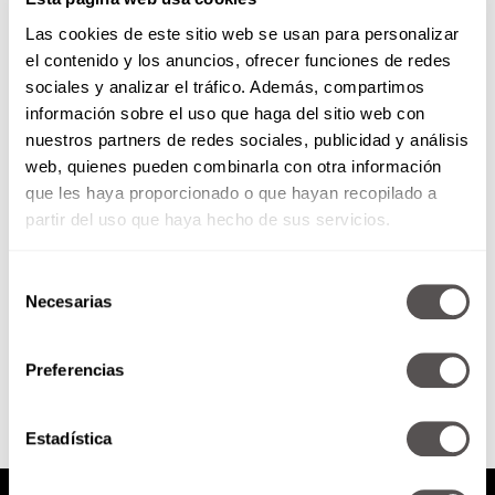
Las cookies de este sitio web se usan para personalizar
el contenido y los anuncios, ofrecer funciones de redes
sociales y analizar el tráfico. Además, compartimos
información sobre el uso que haga del sitio web con
Miércoles 1 de julio de 2020
nuestros partners de redes sociales, publicidad y análisis
web, quienes pueden combinarla con otra información
*128 hábitos que tienes que
que les haya proporcionado o que hayan recopilado a
cambiar *bbmundo: ¿Cómo criar
partir del uso que haya hecho de sus servicios.
niños empáticos en la “nueva
normalidad”? *¿Mentir o no
mentir?
Selección
Necesarias
de
consentimiento
SEGUIR LEYENDO
Preferencias
Estadística