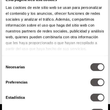
Las cookies de este sitio web se usan para personalizar
el contenido y los anuncios, ofrecer funciones de redes
sociales y analizar el tráfico. Además, compartimos
información sobre el uso que haga del sitio web con
Miércoles 7 de agosto de 2019
nuestros partners de redes sociales, publicidad y análisis
web, quienes pueden combinarla con otra información
*Pregúntale a tu alcalde: Adrián
que les haya proporcionado o que hayan recopilado a
Rubalcava *bbmundo: ¿Cómo
partir del uso que haya hecho de sus servicios.
sobrevivir a los primeros días de
escuela? *La matemática de
cupido
Selección
Necesarias
de
consentimiento
SEGUIR LEYENDO
Preferencias
Estadística