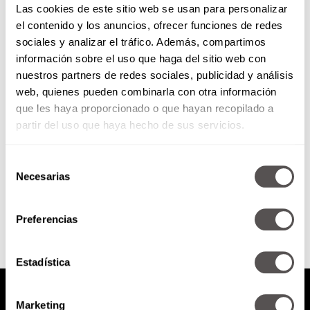
Las cookies de este sitio web se usan para personalizar
el contenido y los anuncios, ofrecer funciones de redes
sociales y analizar el tráfico. Además, compartimos
bbmundo: ¡Tengo un frijol en la
información sobre el uso que haga del sitio web con
nariz!
nuestros partners de redes sociales, publicidad y análisis
web, quienes pueden combinarla con otra información
¿Cuántas veces no hemos
escuchado historias de terror
que les haya proporcionado o que hayan recopilado a
relacionadas con objetos
partir del uso que haya hecho de sus servicios.
incrustados en oídos y nariz? Tú
lo puedes prevenir.
Selección
Necesarias
de
SEGUIR LEYENDO
consentimiento
Preferencias
Estadística
Marketing