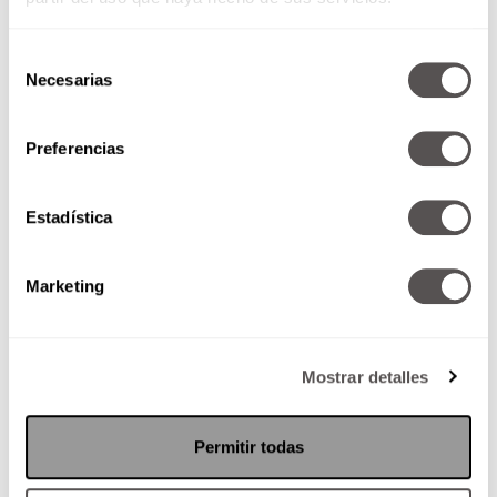
Selección
Necesarias
de
consentimiento
Preferencias
Champagne, lo mejor para
brindar en tu boda
Estadística
Si no han decidido cuál será la
bebida estrella de su evento, aquí
una opción.
Marketing
Mostrar detalles
SEGUIR LEYENDO
Permitir todas