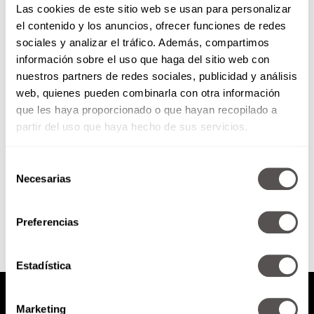
Las cookies de este sitio web se usan para personalizar
el contenido y los anuncios, ofrecer funciones de redes
sociales y analizar el tráfico. Además, compartimos
Behind the scenes: Martha y los
información sobre el uso que haga del sitio web con
minions
nuestros partners de redes sociales, publicidad y análisis
web, quienes pueden combinarla con otra información
Martha se metió al estudio para
darle voz a la reina de Inglaterra
que les haya proporcionado o que hayan recopilado a
en la nueva película de los
partir del uso que haya hecho de sus servicios.
minions.
Selección
Necesarias
de
SEGUIR LEYENDO
consentimiento
Preferencias
Estadística
Marketing