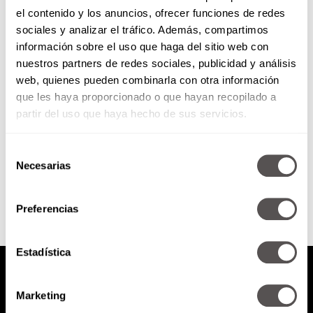
el contenido y los anuncios, ofrecer funciones de redes
¿La belleza te da la felicidad?
sociales y analizar el tráfico. Además, compartimos
información sobre el uso que haga del sitio web con
nuestros partners de redes sociales, publicidad y análisis
Les damos paz, no siempre lo
web, quienes pueden combinarla con otra información
más bello es lo mejor, escuchen
que les haya proporcionado o que hayan recopilado a
esto.
partir del uso que haya hecho de sus servicios.
Selección
SEGUIR LEYENDO
Necesarias
de
consentimiento
Preferencias
Estadística
Marketing