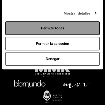
Política de Privacidad
Mostrar detalles
PODCAST
RADIO
MARTHA
EVENTOS
Permitir todas
PRODUCTOS
SACA TU ID
RECUPERA ID
Permitir la selección
Denegar