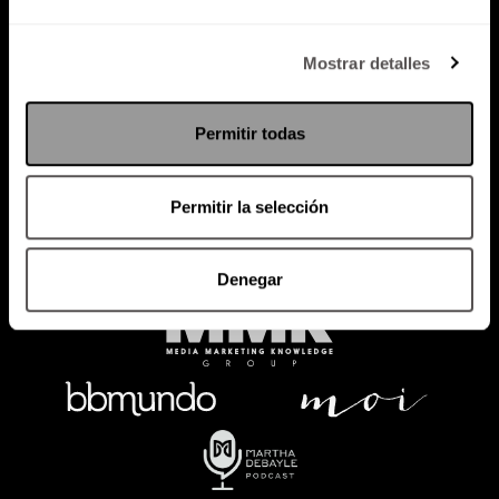
Política de Privacidad
Mostrar detalles
PODCAST
RADIO
MARTHA
EVENTOS
Permitir todas
PRODUCTOS
SACA TU ID
RECUPERA ID
Permitir la selección
Denegar