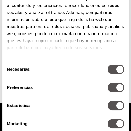
el contenido y los anuncios, ofrecer funciones de redes
5 razones para ver “El Hombre
sociales y analizar el tráfico. Además, compartimos
de la Mancha”
información sobre el uso que haga del sitio web con
nuestros partners de redes sociales, publicidad y análisis
Para celebrar los 400 años de "El
web, quienes pueden combinarla con otra información
Quijote de la Mancha", ¿por qué
que les haya proporcionado o que hayan recopilado a
no un musical?
partir del uso que haya hecho de sus servicios.
Selección
SEGUIR LEYENDO
Necesarias
de
consentimiento
Preferencias
Estadística
Marketing