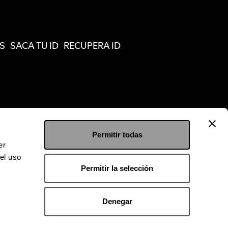
S
SACA TU ID
RECUPERA ID
Permitir todas
er
el uso
Permitir la selección
Denegar