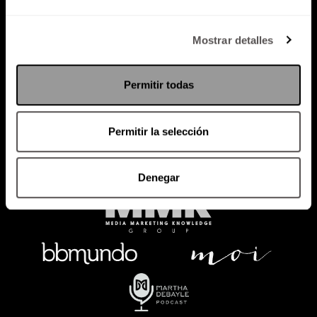
Política de Privacidad
Mostrar detalles
PODCAST
RADIO
MARTHA
EVENTOS
Permitir todas
PRODUCTOS
SACA TU ID
RECUPERA ID
Permitir la selección
Denegar