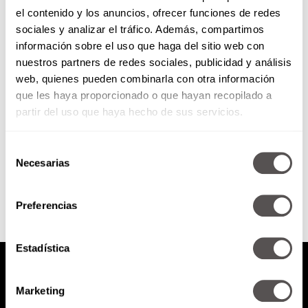
el contenido y los anuncios, ofrecer funciones de redes
Reto de ahorro de 52 semanas
sociales y analizar el tráfico. Además, compartimos
información sobre el uso que haga del sitio web con
nuestros partners de redes sociales, publicidad y análisis
En internet ha estado circulando
web, quienes pueden combinarla con otra información
una tabla del ahorro para un año,
que les haya proporcionado o que hayan recopilado a
nosotros no nos quedamos
atrás. ¿Te unes?
partir del uso que haya hecho de sus servicios.
Selección
SEGUIR LEYENDO
Necesarias
de
consentimiento
Preferencias
Estadística
Marketing