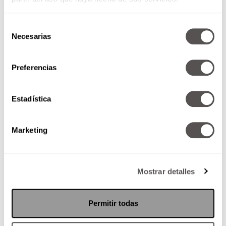
Selección
Necesarias
de
consentimiento
Preferencias
Eres lo que comes: ¡No seas
rápido, barato, fácil o falso!
Estadística
Todos comemos pero no todos
comemos lo mismo y de la misma
manera. Hoy te decimos qué tipo
Marketing
de comedor...
Mostrar detalles
SEGUIR LEYENDO
Permitir todas