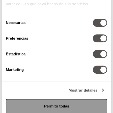
partir del uso que haya hecho de sus servicios.
Selección
Necesarias
de
consentimiento
Preferencias
Bitcoin: ¿Qué onda con el
dinero virtual?
Estadística
¿Es legal, seguro, dónde lo
obtenemos, qué podemos
Marketing
comprar con eso, sirve? Todas las
respuestas aquí, atentos.
Mostrar detalles
SEGUIR LEYENDO
Permitir todas