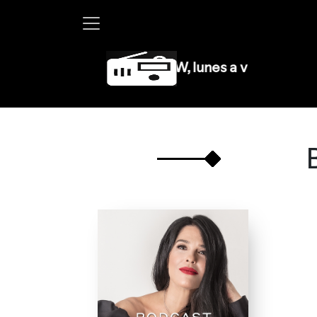
Martha Debayle en W, lunes a viernes de 10 a 