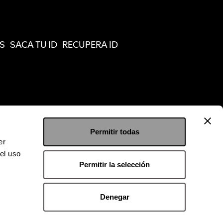
S
SACA TU ID
RECUPERA ID
Permitir todas
er
el uso
Permitir la selección
Denegar