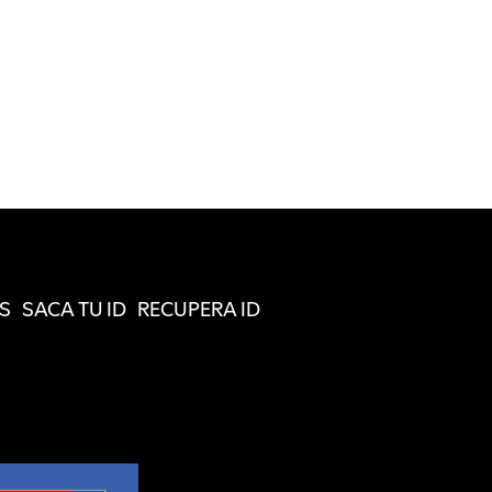
S
SACA TU ID
RECUPERA ID