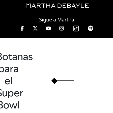
Wednesday, 05 August, 2026
Sigue a Martha
Botanas
para
el
Super
Bowl