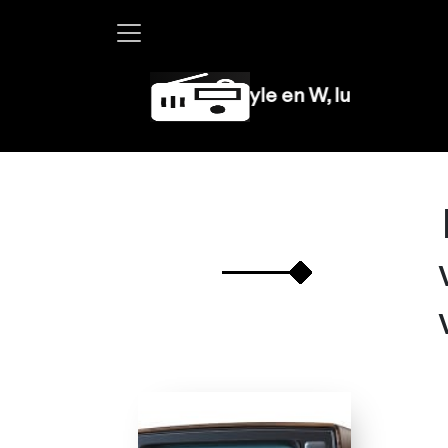
Martha Debayle en W, lunes a viernes d