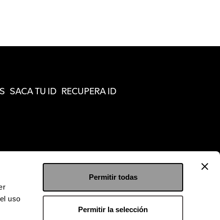
S
SACA TU ID
RECUPERA ID
Permitir todas
er
el uso
Permitir la selección