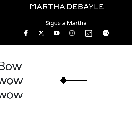
Friday, 07 August, 2026
Sigue a Martha
e 10 a 13 hrs.
Bow
wow
wow