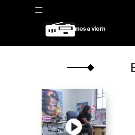
Martha Debayle en W, lunes a viernes de 10 a 13 hr