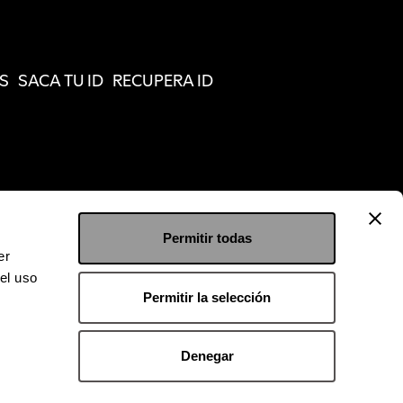
S
SACA TU ID
RECUPERA ID
Permitir todas
er
el uso
Permitir la selección
Denegar