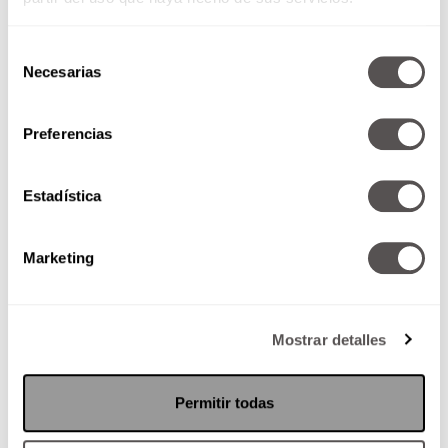
Selección
Necesarias
de
consentimiento
Preferencias
Jueves 25 de septiembre de
2014
Estadística
Mi vida como una obra de teatro
Algo de jerga gay La fauna nociva
en el ecosistema digital: El Troll
Marketing
Mostrar detalles
SEGUIR LEYENDO
Permitir todas