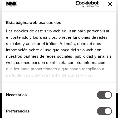
10 pasos para emprender este
2017
Esta página web usa cookies
En México 8 de cada 10 personas
Las cookies de este sitio web se usan para personalizar
buscan tener su negocio, ¿por
qué no todos lo logran?
el contenido y los anuncios, ofrecer funciones de redes
sociales y analizar el tráfico. Además, compartimos
información sobre el uso que haga del sitio web con
nuestros partners de redes sociales, publicidad y análisis
SEGUIR LEYENDO
web, quienes pueden combinarla con otra información
que les haya proporcionado o que hayan recopilado a
partir del uso que haya hecho de sus servicios.
Selección
Necesarias
de
consentimiento
Preferencias