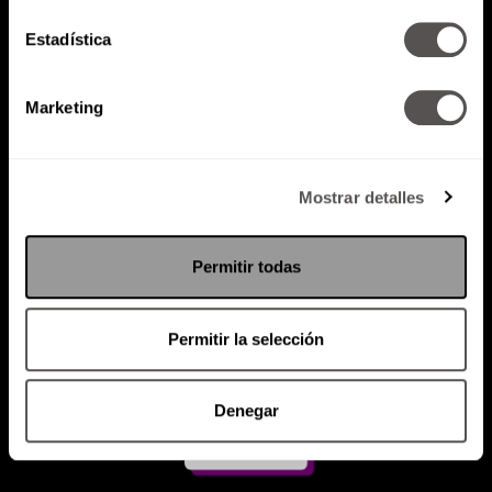
Estadística
Atención al cliente (suscripciones)
Política de Privacidad
Marketing
PODCAST
RADIO
MARTHA
EVENTOS
PRODUCTOS
SACA TU ID
RECUPERA ID
Mostrar detalles
Permitir todas
Permitir la selección
Denegar
Suscríbete