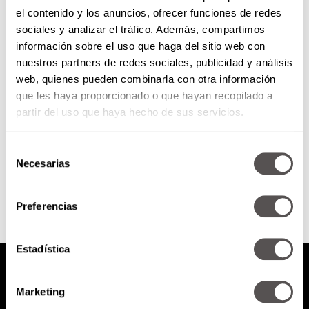
el contenido y los anuncios, ofrecer funciones de redes
VIDEO: Rumbo a la
sociales y analizar el tráfico. Además, compartimos
transformación
información sobre el uso que haga del sitio web con
nuestros partners de redes sociales, publicidad y análisis
Aquí está el primer capítulo del
web, quienes pueden combinarla con otra información
Extreme Makeover, no te pierdas
que les haya proporcionado o que hayan recopilado a
ninguno porque podrás ver el
proceso de selección de los...
partir del uso que haya hecho de sus servicios.
Selección
SEGUIR LEYENDO
Necesarias
de
consentimiento
Preferencias
Estadística
Marketing