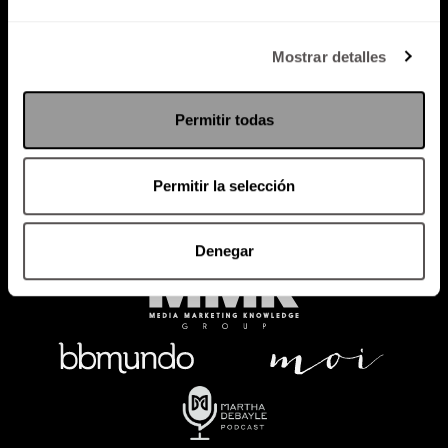
Política de Privacidad
Mostrar detalles
PODCAST
RADIO
MARTHA
EVENTOS
Permitir todas
PRODUCTOS
SACA TU ID
RECUPERA ID
Permitir la selección
Denegar