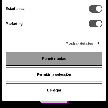
Estadística
Atención al cliente (suscripciones)
Política de Privacidad
Marketing
PODCAST
RADIO
MARTHA
EVENTOS
PRODUCTOS
SACA TU ID
RECUPERA ID
Mostrar detalles
Permitir todas
Permitir la selección
Denegar
Suscríbete