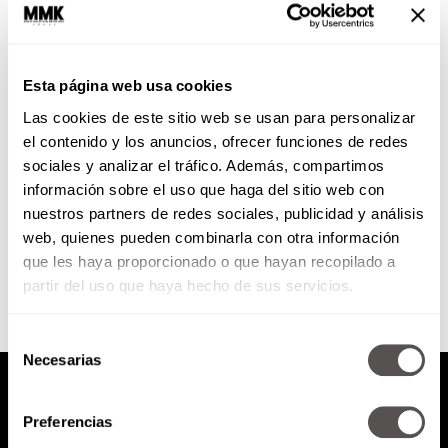
Swingers
Esta página web usa cookies
Una forma de vida que implica
Las cookies de este sitio web se usan para personalizar
confianza y seguridad en uno
mismo. Aquí los celos no tienen
el contenido y los anuncios, ofrecer funciones de redes
cabida. ¿Podrías con...
sociales y analizar el tráfico. Además, compartimos
información sobre el uso que haga del sitio web con
nuestros partners de redes sociales, publicidad y análisis
SEGUIR LEYENDO
web, quienes pueden combinarla con otra información
que les haya proporcionado o que hayan recopilado a
partir del uso que haya hecho de sus servicios.
Selección
Necesarias
de
consentimiento
Preferencias