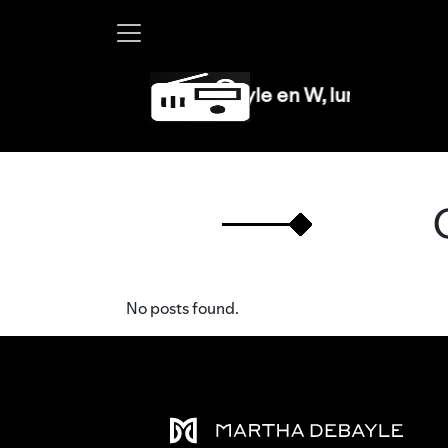
Martha Debayle en W, lunes a viernes d
No posts found.