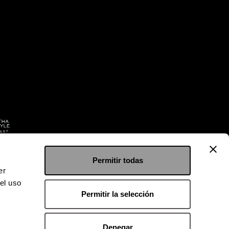
Permitir todas
er
 9126 2222
el uso
kgroup.com.mx
Permitir la selección
o magnético.
Denegar