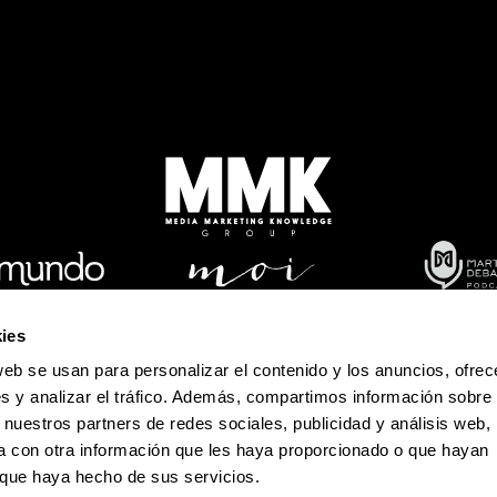
ies
Política de Privacidad
web se usan para personalizar el contenido y los anuncios, ofrec
 Dumas 241 / Col. Polanco-Reforma / CP. 11550 / México D.F. / Teléfono:
s y analizar el tráfico. Además, compartimos información sobre 
Derechos Reservados de Media Marketing Knowledge Group www.mm
 nuestros partners de redes sociales, publicidad y análisis web,
a reproducción total o parcial, incluyendo cualquier medio electrónico 
 con otra información que les haya proporcionado o que hayan
o que haya hecho de sus servicios.