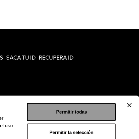
S
SACA TU ID
RECUPERA ID
Permitir todas
er
el uso
Permitir la selección