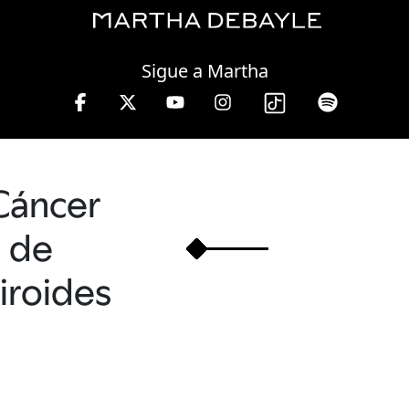
Friday, 07 August, 2026
Sigue a Martha
le en W, lunes a viernes de 10 a 13 hrs.
Cáncer
de
tiroides