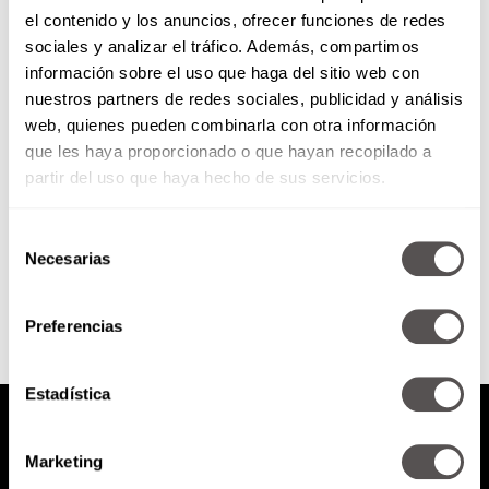
el contenido y los anuncios, ofrecer funciones de redes
¡Parcels are in da house!
sociales y analizar el tráfico. Además, compartimos
información sobre el uso que haga del sitio web con
nuestros partners de redes sociales, publicidad y análisis
¡Parcels are in da house! Nos
web, quienes pueden combinarla con otra información
vienen a presentar su segundo
que les haya proporcionado o que hayan recopilado a
disco "DAY/NIGHT", que sale a la
venta el próximo...
partir del uso que haya hecho de sus servicios.
Selección
SEGUIR LEYENDO
Necesarias
de
consentimiento
Preferencias
Estadística
Marketing