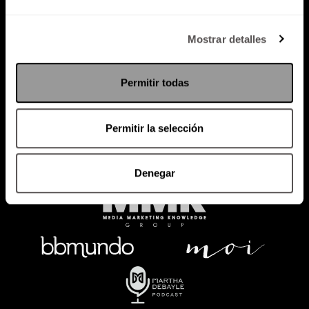
Política de Privacidad
Mostrar detalles
PODCAST
RADIO
MARTHA
EVENTOS
Permitir todas
PRODUCTOS
SACA TU ID
RECUPERA ID
Permitir la selección
Denegar