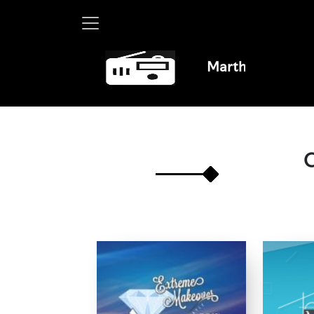
Martha Debayle en W,