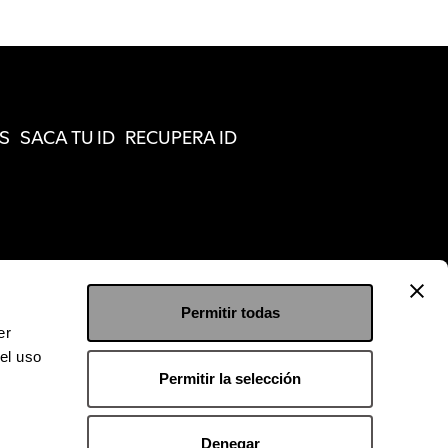
S
SACA TU ID
RECUPERA ID
Permitir todas
er
el uso
Permitir la selección
Denegar