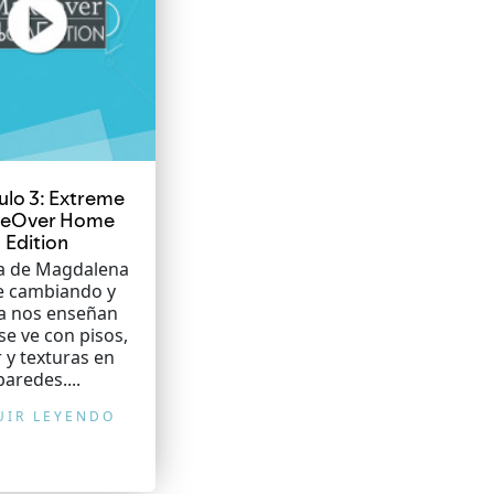
ulo 3: Extreme
eOver Home
Edition
sa de Magdalena
e cambiando y
a nos enseñan
e ve con pisos,
r y texturas en
paredes....
UIR LEYENDO