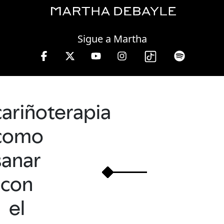
Saturday, 08 August, 2026
Sigue a Martha
cariñoterapia
como
sanar
con
el