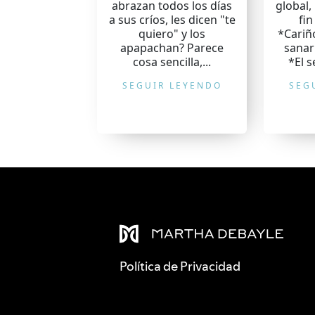
abrazan todos los días
global, 
a sus críos, les dicen "te
fi
quiero" y los
*Cariñ
apapachan? Parece
sanar
cosa sencilla,...
*El s
SEGUIR LEYENDO
SEG
Política de Privacidad