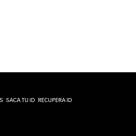
S
SACA TU ID
RECUPERA ID