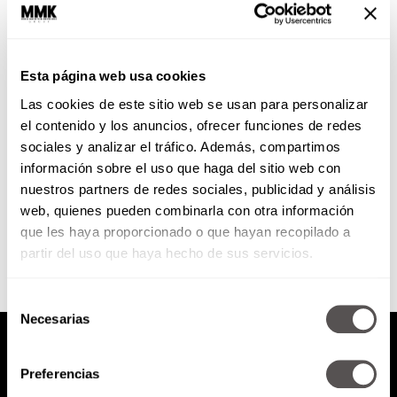
5 ejecutados que resultaron ser
inocentes
Esta página web usa cookies
Para hacer un poco de
Las cookies de este sitio web se usan para personalizar
conciencia, les presentamos 5
casos de personas que fueron
el contenido y los anuncios, ofrecer funciones de redes
ejecutadas por el Estado y que...
sociales y analizar el tráfico. Además, compartimos
información sobre el uso que haga del sitio web con
nuestros partners de redes sociales, publicidad y análisis
SEGUIR LEYENDO
web, quienes pueden combinarla con otra información
que les haya proporcionado o que hayan recopilado a
partir del uso que haya hecho de sus servicios.
Selección
Necesarias
de
consentimiento
Preferencias