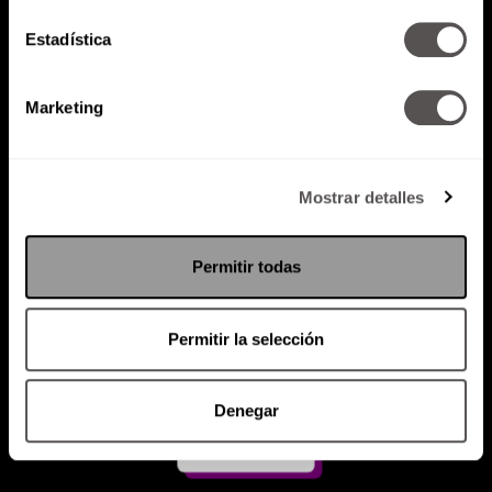
Estadística
Atención al cliente (suscripciones)
Política de Privacidad
Marketing
PODCAST
RADIO
MARTHA
EVENTOS
PRODUCTOS
SACA TU ID
RECUPERA ID
Mostrar detalles
Permitir todas
Permitir la selección
Denegar
Suscríbete