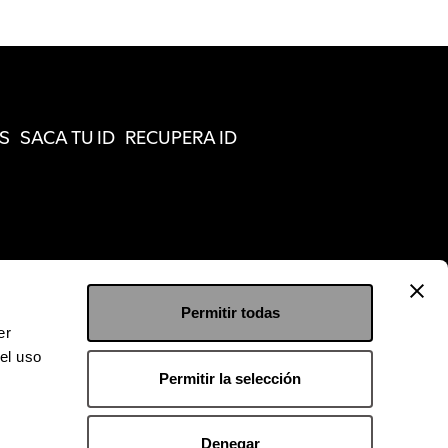
S
SACA TU ID
RECUPERA ID
Permitir todas
er
el uso
Permitir la selección
Denegar