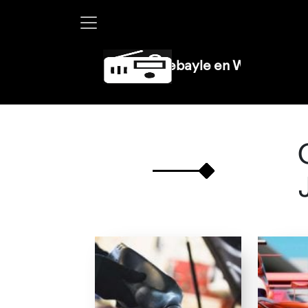
Martha Debayle en W, lunes a vierne