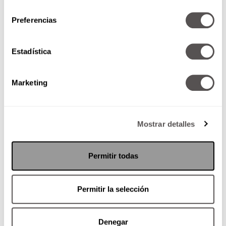
consentimiento
Preferencias
¿Cuál es tu moi favorita?
Estadística
En nuestro año de lanzamiento,
queremos saber cuál fue su
portada favorita. ¿Nos ayudan?
Marketing
Mostrar detalles
SEGUIR LEYENDO
Permitir todas
Permitir la selección
Denegar