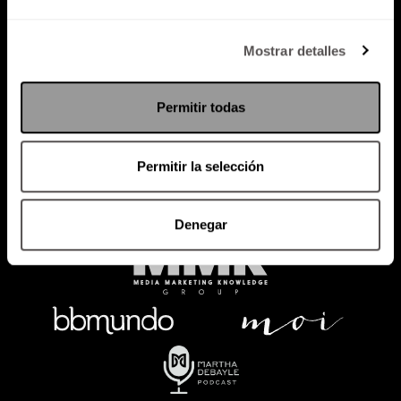
Política de Privacidad
Mostrar detalles
PODCAST
RADIO
MARTHA
EVENTOS
Permitir todas
PRODUCTOS
SACA TU ID
RECUPERA ID
Permitir la selección
Denegar