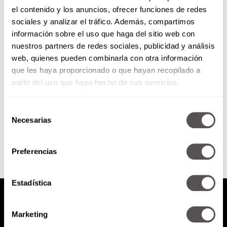
el contenido y los anuncios, ofrecer funciones de redes
¿Qué carrera estudiar?
sociales y analizar el tráfico. Además, compartimos
información sobre el uso que haga del sitio web con
nuestros partners de redes sociales, publicidad y análisis
Cuáles son las principales
web, quienes pueden combinarla con otra información
razones por las que 4 de cada 10
que les haya proporcionado o que hayan recopilado a
chavos mexicanos se equivocan
al elegir carrera.
partir del uso que haya hecho de sus servicios.
Selección
SEGUIR LEYENDO
Necesarias
de
consentimiento
Preferencias
Estadística
Marketing