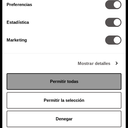
Preferencias
Atención al cliente (suscripciones)
Estadística
Política de Privacidad
Marketing
PODCAST
RADIO
MARTHA
EVENTOS
PRODUCTOS
SACA TU ID
RECUPERA ID
Mostrar detalles
Permitir todas
Permitir la selección
Denegar
Suscríbete