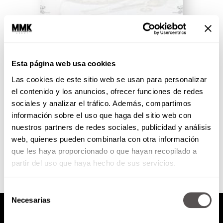
Cásate con Martha Debayle
2017: Entrega de anillo
Esta página web usa cookies
Anillo, camioneta, luna de miel y
todo lo que nuestra pareja de
Las cookies de este sitio web se usan para personalizar
cuentahabientes se merece para
el contenido y los anuncios, ofrecer funciones de redes
celebrar su historia de...
sociales y analizar el tráfico. Además, compartimos
información sobre el uso que haga del sitio web con
nuestros partners de redes sociales, publicidad y análisis
SEGUIR LEYENDO
web, quienes pueden combinarla con otra información
que les haya proporcionado o que hayan recopilado a
partir del uso que haya hecho de sus servicios.
Selección
Necesarias
de
consentimiento