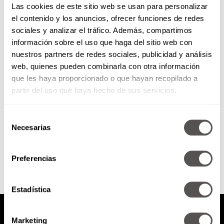
Las cookies de este sitio web se usan para personalizar
el contenido y los anuncios, ofrecer funciones de redes
sociales y analizar el tráfico. Además, compartimos
Viernes 21 de febrero de 2020
información sobre el uso que haga del sitio web con
nuestros partners de redes sociales, publicidad y análisis
web, quienes pueden combinarla con otra información
*Cásate con Martha Debayle:
Primera eliminatoria *¡Sascha
que les haya proporcionado o que hayan recopilado a
Fitness is in da house!
partir del uso que haya hecho de sus servicios.
Selección
Necesarias
de
SEGUIR LEYENDO
consentimiento
Preferencias
Estadística
Marketing