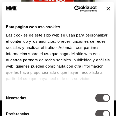
Las 3 causas de muerte para tu
negocio
Esta página web usa cookies
Las cookies de este sitio web se usan para personalizar
Para todos nuestros
cuentahabientes
el contenido y los anuncios, ofrecer funciones de redes
emprendedores, les decimos
sociales y analizar el tráfico. Además, compartimos
cuáles son las 3 cosas que están
información sobre el uso que haga del sitio web con
matando su negocio y cuál es...
nuestros partners de redes sociales, publicidad y análisis
web, quienes pueden combinarla con otra información
SEGUIR LEYENDO
que les haya proporcionado o que hayan recopilado a
partir del uso que haya hecho de sus servicios.
Selección
Necesarias
de
consentimiento
Preferencias