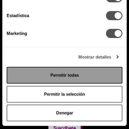
Estadística
Atención al cliente (suscripciones)
Política de Privacidad
Marketing
PODCAST
RADIO
MARTHA
EVENTOS
PRODUCTOS
SACA TU ID
RECUPERA ID
Mostrar detalles
Permitir todas
Permitir la selección
Denegar
Suscríbete