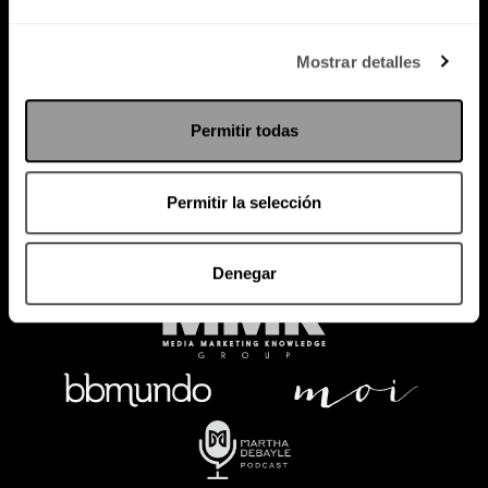
Política de Privacidad
Mostrar detalles
PODCAST
RADIO
MARTHA
EVENTOS
Permitir todas
PRODUCTOS
SACA TU ID
RECUPERA ID
Permitir la selección
Denegar