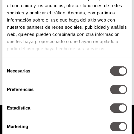
el contenido y los anuncios, ofrecer funciones de redes
Lujo para la piel
sociales y analizar el tráfico. Además, compartimos
información sobre el uso que haga del sitio web con
nuestros partners de redes sociales, publicidad y análisis
¿Imaginan cuidar su piel con
web, quienes pueden combinarla con otra información
caviar y algas marinas?
que les haya proporcionado o que hayan recopilado a
partir del uso que haya hecho de sus servicios.
Selección
SEGUIR LEYENDO
Necesarias
de
consentimiento
Preferencias
Estadística
Marketing