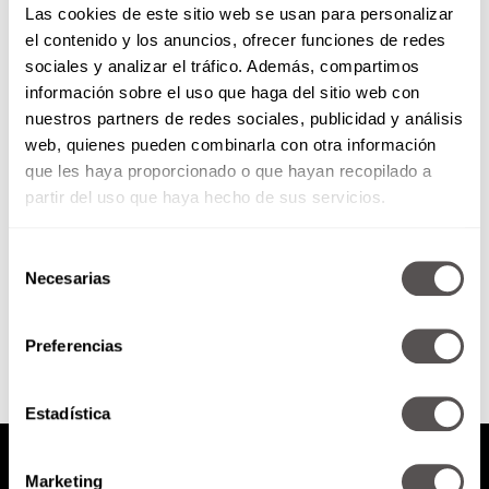
Las cookies de este sitio web se usan para personalizar
el contenido y los anuncios, ofrecer funciones de redes
sociales y analizar el tráfico. Además, compartimos
9ª edición del Festival de
información sobre el uso que haga del sitio web con
Tradiciones de Vida y Muerte
nuestros partners de redes sociales, publicidad y análisis
web, quienes pueden combinarla con otra información
¿Quién tiene las mejores
celebraciones de Día de Muertos?
que les haya proporcionado o que hayan recopilado a
Obvio que Xcaret.
partir del uso que haya hecho de sus servicios.
Selección
Necesarias
de
SEGUIR LEYENDO
consentimiento
Preferencias
Estadística
Marketing