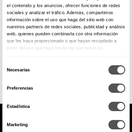
el contenido y los anuncios, ofrecer funciones de redes
¿Qué tipo de felicidad quieres
sociales y analizar el tráfico. Además, compartimos
en tu vida y cómo procurarla?
información sobre el uso que haga del sitio web con
nuestros partners de redes sociales, publicidad y análisis
Les vamos a decir qué ideas
web, quienes pueden combinarla con otra información
tenemos que empezar a
que les haya proporcionado o que hayan recopilado a
descartar acerca de la felicidad y
cómo entender que hay...
partir del uso que haya hecho de sus servicios.
Selección
SEGUIR LEYENDO
Necesarias
de
consentimiento
Preferencias
Estadística
Marketing