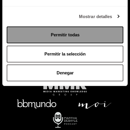
Política de Privacidad
Mostrar detalles
PODCAST
RADIO
MARTHA
EVENTOS
Permitir todas
PRODUCTOS
SACA TU ID
RECUPERA ID
Permitir la selección
Denegar