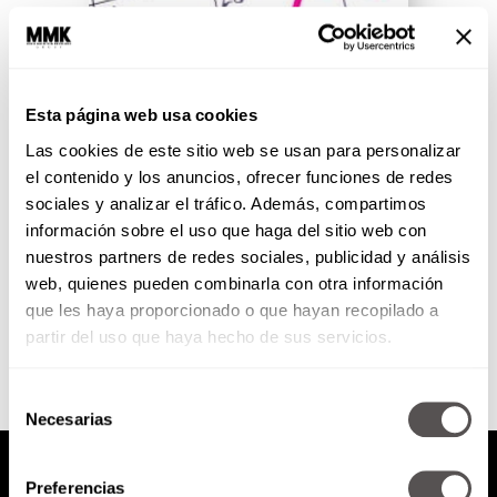
Sobrevivir al cáncer de mama
es posible ¡PREVENCIÓN!
Esta página web usa cookies
Las cookies de este sitio web se usan para personalizar
El cáncer de mama es el más
común en todo el mundo,
el contenido y los anuncios, ofrecer funciones de redes
representa el 16% de todos los
sociales y analizar el tráfico. Además, compartimos
cánceres femeninos....
información sobre el uso que haga del sitio web con
nuestros partners de redes sociales, publicidad y análisis
web, quienes pueden combinarla con otra información
SEGUIR LEYENDO
que les haya proporcionado o que hayan recopilado a
partir del uso que haya hecho de sus servicios.
Selección
Necesarias
de
consentimiento
Preferencias