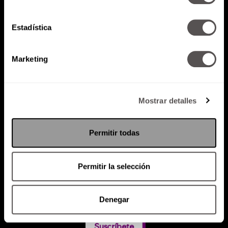
Estadística
Atención al cliente (suscripciones)
Política de Privacidad
Marketing
PODCAST
RADIO
MARTHA
EVENTOS
PRODUCTOS
SACA TU ID
RECUPERA ID
Mostrar detalles
Permitir todas
Permitir la selección
Denegar
Suscríbete