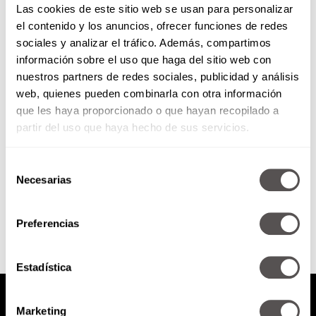
Las cookies de este sitio web se usan para personalizar
el contenido y los anuncios, ofrecer funciones de redes
sociales y analizar el tráfico. Además, compartimos
¿Qué tan insoportable eres?
información sobre el uso que haga del sitio web con
nuestros partners de redes sociales, publicidad y análisis
web, quienes pueden combinarla con otra información
OJO, lo peor de ser “insoportable”
no es qué tanto lo sean para los
que les haya proporcionado o que hayan recopilado a
demás y su entorno, sino que...
partir del uso que haya hecho de sus servicios.
Selección
Necesarias
de
SEGUIR LEYENDO
consentimiento
Preferencias
Estadística
Marketing